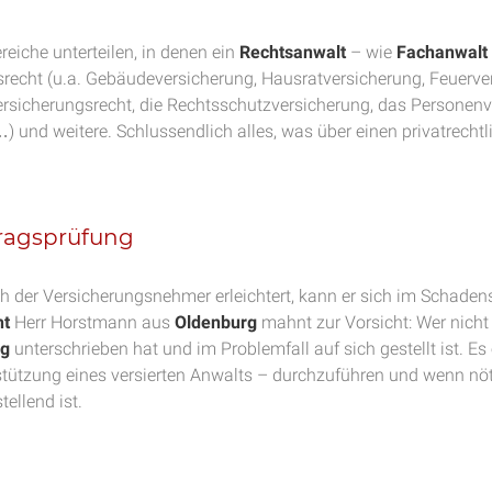
reiche unterteilen, in denen ein
Rechtsanwalt
– wie
Fachanwalt
srecht (u.a. Gebäudeversicherung, Hausratversicherung, Feuerve
versicherungsrecht, die Rechtsschutzversicherung, das Personen
 und weitere. Schlussendlich alles, was über einen privatrechtli
tragsprüfung
h der Versicherungsnehmer erleichtert, kann er sich im Schadens
ht
Herr Horstmann aus
Oldenburg
mahnt zur Vorsicht: Wer nicht
ag
unterschrieben hat und im Problemfall auf sich gestellt ist. E
tützung eines versierten Anwalts – durchzuführen und wenn nöti
ellend ist.