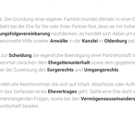
. Die Gründung einer eigenen Familie mündet oftmals in einer E
teht bei der Ehe für Sie oder Ihren Partner fest, dass es mit hoh
ungsfolgevereinbarung
nachdenken, es handelt sich dabei um 
essionelle Hilfe unserer
Anwälte
in der
Kanzlei
in
Oldenburg
set
 zur
Scheidung
die eigentliche Beendigung einer Partnerschaft i
heinmal zwischen dem
Ehegattenunterhalt
sowie dem gegebenen
 bei der Zuweisung des
Sorgerechts
und
Umgangsrechts
.
ndelt alle Rechtsnormen die sich auf Inhalt, Abschluss oder Aufl
m das Verfassen eines
Ehevertrages
geht. Sollte eine Ehe doch 
menhängenden Folgen, sowie bei den
Vermögensauseinanders
undschaft beraten.