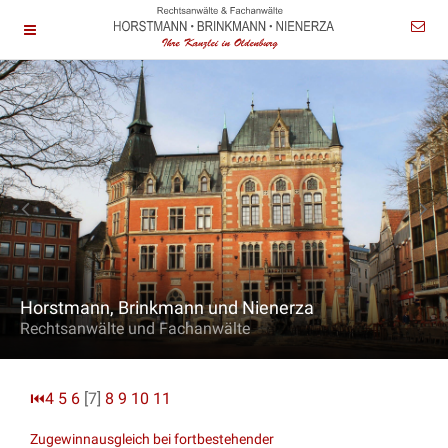
Horstmann, Brinkmann und Nienerza
Rechtsanwälte und Fachanwälte
⏮
4
5
6
[7]
8
9
10
11
Zugewinnausgleich bei fortbestehender